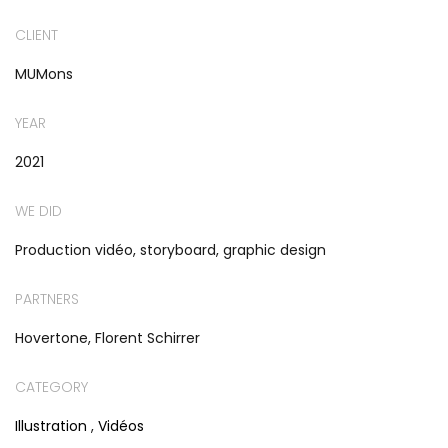
CLIENT
MUMons
YEAR
2021
WE DID
Production vidéo, storyboard, graphic design
PARTNERS
Hovertone, Florent Schirrer
CATEGORY
Illustration
,
Vidéos