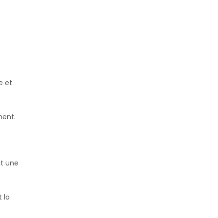
e et
ment.
it une
 la