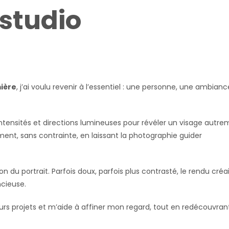
studio
ière
, j’ai voulu revenir à l’essentiel : une personne, une ambianc
, intensités et directions lumineuses pour révéler un visage autre
ent, sans contrainte, en laissant la photographie guider
du portrait. Parfois doux, parfois plus contrasté, le rendu créa
ncieuse.
turs projets et m’aide à affiner mon regard, tout en redécouvrant