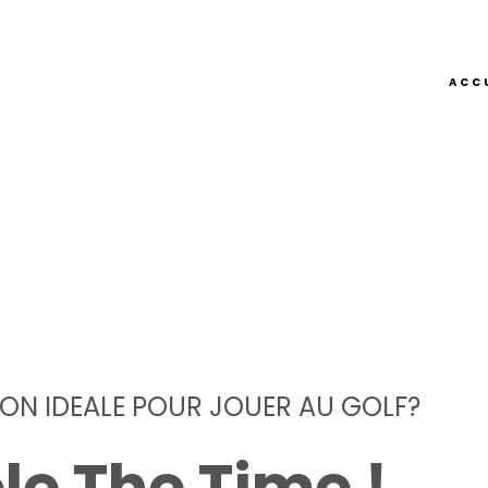
ACC
SON IDEALE POUR JOUER AU GOLF?
ole The Time !