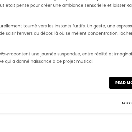
tout était pensé pour créer une ambiance sensorielle et laisser R
urellement tourné vers les instants furtifs. Un geste, une express
 de saisir l’envers du décor, là où se mêlent concentration, lâche
llow
racontent une journée suspendue, entre réalité et imaginai
ve qui a donné naissance à ce projet musical.
READ M
NO C