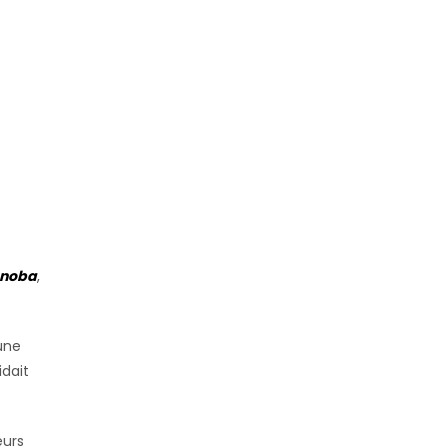
noba
,
une
idait
eurs