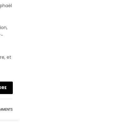
aphaël
ion,
r-
re, et
ORE
OMMENTS